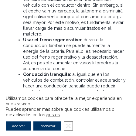
vehículo con el conductor dentro. Sin embargo, si
el coche va muy cargado, la autonomía disminuirá
significativamente porque el consumo de energía
será mayor. Por este motivo, es fundamental evitar
llevar carga de más o acumular trastos en el
maletero.
Usar el freno regenerativo:
durante la
conducción, también se puede aumentar la
energía de la batería. Para ello, es necesario hacer
uso del freno regenerativo y la desaceleración.
Así, es posible aumentar en varios kilómetros la
autonomía del coche.
Conducción tranquila:
al igual que en los
vehículos de combustión, controlar el acelerador y
hacer una conducción tranquila puede reducir
significativamente el consumo y, por tanto,
aumentar la autonomía.
Utilizamos cookies para ofrecerte la mejor experiencia en
Controlar los neumáticos:
llevar un
nuestra web.
mantenimiento al día del coche es fundamental
Puedes aprender más sobre qué cookies utilizamos o
desactivarlas en los
ajustes
.
para que la energía dure más. En este sentido, uno
de los factores principales para aumentar la
Cerrar el banner de cookies RG
Aceptar
Rechazar
autonomía es controlar la presión de los
neumáticos y su estado de desgaste.