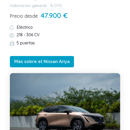
Valoración general:
9,7/10
47.900 €
Precio desde
Eléctrico
218 -
306 CV
5 puertas
Más sobre el Nissan Ariya