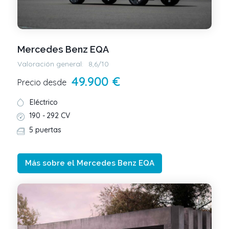
Mercedes Benz EQA
Valoración general:
8,6/10
49.900 €
Precio desde
Eléctrico
190 -
292 CV
5 puertas
Más sobre el Mercedes Benz EQA