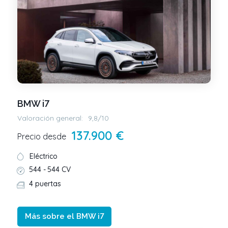
BMW i7
Valoración general:
9,8/10
137.900 €
Precio desde
Eléctrico
544 -
544 CV
4 puertas
Más sobre el BMW i7