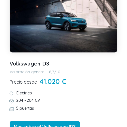
Volkswagen ID3
Valoración general:
8,7/10
41.020 €
Precio desde
Eléctrico
204 -
204 CV
5 puertas
Más sobre el Volkswagen ID3