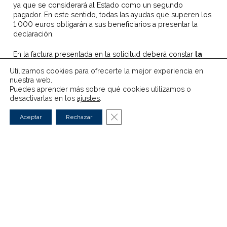
ya que se considerará al Estado como un segundo
pagador. En este sentido, todas las ayudas que superen los
1.000 euros obligarán a sus beneficiarios a presentar la
declaración.
En la factura presentada en la solicitud deberá constar
la
matrícula o número de bastidor, la marca, el modelo y
Utilizamos cookies para ofrecerte la mejor experiencia en
la versión del vehículo adquirido
. Además, deberá
nuestra web.
constar un descuento por parte del fabricante o punto de
Puedes aprender más sobre qué cookies utilizamos o
venta de, al menos, 1.000€, para la adquisición de
desactivarlas en los
ajustes
.
vehículos eficientes.
Cerrar el banner de cookies RG
Aceptar
Rechazar
Las marcas también tienen sus
propias ayudas para comprar un
coche nuevo
Las ayudas que provienen del Gobierno no son las únicas
formas que existen para subvencionar
la compra de coches
nuevos
.
Las marcas también llevan a cabo una serie de