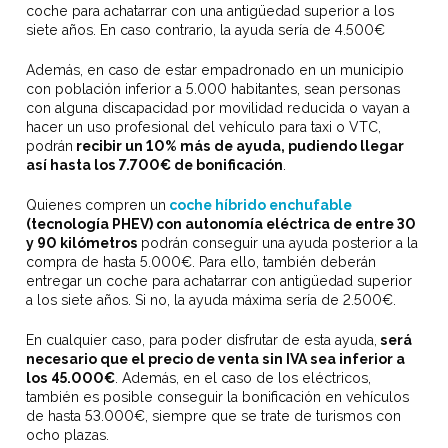
coche para achatarrar con una antigüedad superior a los
siete años. En caso contrario, la ayuda sería de 4.500€
Además, en caso de estar empadronado en un municipio
con población inferior a 5.000 habitantes, sean personas
con alguna discapacidad por movilidad reducida o vayan a
hacer un uso profesional del vehículo para taxi o VTC,
podrán
recibir un 10% más de ayuda, pudiendo llegar
así hasta los 7.700€ de bonificación
.
Quienes compren un
coche híbrido enchufable
(tecnología PHEV) con autonomía eléctrica de entre 30
y 90 kilómetros
podrán conseguir una ayuda posterior a la
compra de hasta 5.000€. Para ello, también deberán
entregar un coche para achatarrar con antigüedad superior
a los siete años. Si no, la ayuda máxima sería de 2.500€.
En cualquier caso, para poder disfrutar de esta ayuda,
será
necesario que el precio de venta sin IVA sea inferior a
los 45.000€
. Además, en el caso de los eléctricos,
también es posible conseguir la bonificación en vehículos
de hasta 53.000€, siempre que se trate de turismos con
ocho plazas.