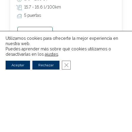
15.7 -
16.6 l/100km
5 puertas
Ver modelo
Utilizamos cookies para ofrecerte la mejor experiencia en
nuestra web.
Puedes aprender más sobre qué cookies utilizamos o
desactivarlas en los
ajustes
.
Cerrar el banner de cookies RG
Aceptar
Rechazar
Coches nuevos de otras marcas
ALFA ROMEO
BMW