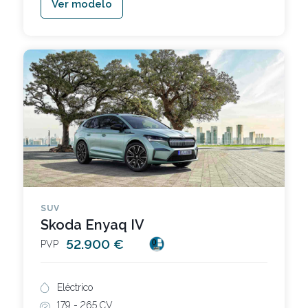
Ver modelo
SUV
Skoda Enyaq IV
52.900 €
PVP
Eléctrico
179 -
265 CV