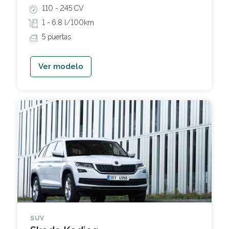
110 -
245 CV
1 -
6.8 l/100km
5 puertas
Ver modelo
SUV