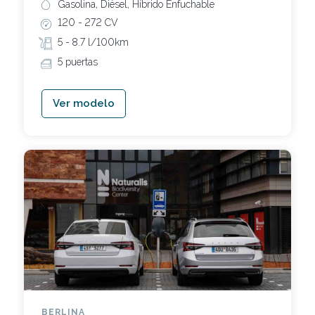
Gasolina, Diésel, Híbrido Enfuchable
120 -
272 CV
5 -
8.7 l/100km
5 puertas
Ver modelo
BERLINA