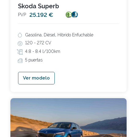
Skoda Superb
25.192 €
PVP
Gasolina, Diésel, Híbrido Enfuchable
120 -
272 CV
4.8 -
8.4 l/100km
5 puertas
Ver modelo