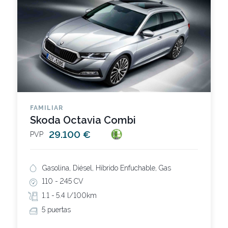
FAMILIAR
Skoda Octavia Combi
29.100 €
PVP
Gasolina, Diésel, Híbrido Enfuchable, Gas
110 -
245 CV
1.1 -
5.4 l/100km
5 puertas