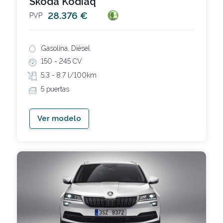
Skoda Kodiaq
28.376 €
PVP
Gasolina, Diésel
150 -
245 CV
5.3 -
8.7 l/100km
5 puertas
Ver modelo