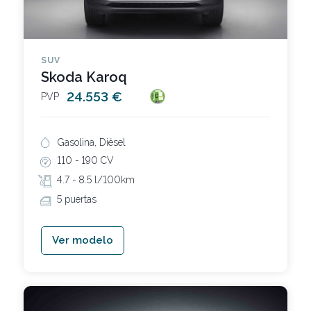
SUV
Skoda Karoq
24.553 €
PVP
Gasolina, Diésel
110 -
190 CV
4.7 -
8.5 l/100km
5 puertas
Ver modelo