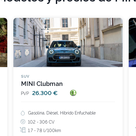
SUV
MINI Clubman
26.300 €
PVP
Gasolina, Diésel, Híbrido Enfuchable
102 -
306 CV
1.7 -
7.8 l/100km