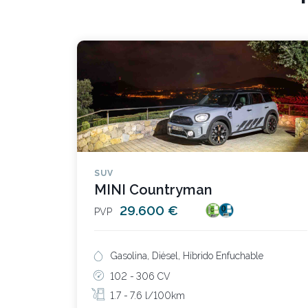
SUV
MINI Countryman
29.600 €
PVP
Gasolina, Diésel, Híbrido Enfuchable
102 -
306 CV
1.7 -
7.6 l/100km