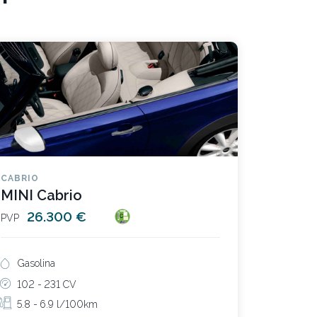
CABRIO
MINI Cabrio
26.300 €
PVP
Gasolina
102 -
231 CV
5.8 -
6.9 l/100km