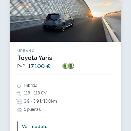
URBANO
Toyota Yaris
17.100 €
PVP
Híbrido
116 -
116 CV
3.9 -
3.9 l/100km
5 puertas
Ver modelo