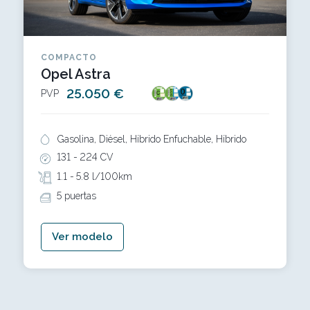
COMPACTO
Opel Astra
25.050 €
PVP
Gasolina, Diésel, Híbrido Enfuchable, Híbrido
131 -
224 CV
1.1 -
5.8 l/100km
5 puertas
Ver modelo