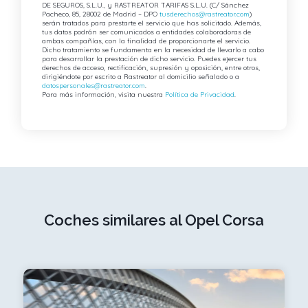
DE SEGUROS, S.L.U., y RASTREATOR TARIFAS S.L.U. (C/ Sánchez
Pacheco, 85, 28002 de Madrid – DPO
tusderechos@rastreator.com
)
serán tratados para prestarte el servicio que has solicitado. Además,
tus datos podrán ser comunicados a entidades colaboradoras de
ambas compañías, con la finalidad de proporcionarte el servicio.
Dicho tratamiento se fundamenta en la necesidad de llevarlo a cabo
para desarrollar la prestación de dicho servicio. Puedes ejercer tus
derechos de acceso, rectificación, supresión y oposición, entre otros,
dirigiéndote por escrito a Rastreator al domicilio señalado o a
datospersonales@rastreator.com
.
Para más información, visita nuestra
Política de Privacidad
.
Coches similares al Opel Corsa