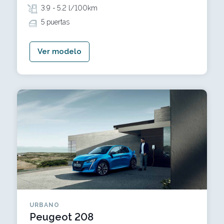
3.9 -
5.2 l/100km
5 puertas
Ver modelo
URBANO
Peugeot 208