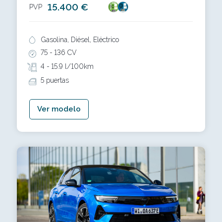
15.400 €
PVP
Gasolina, Diésel, Eléctrico
75 -
136 CV
4 -
15.9 l/100km
5 puertas
Ver modelo