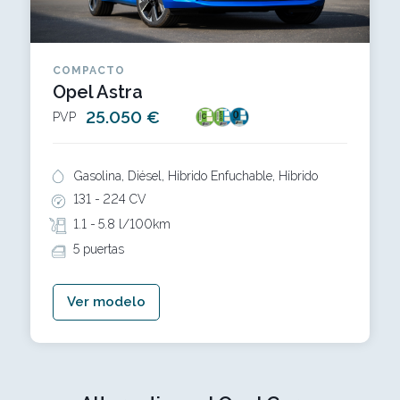
COMPACTO
Opel Astra
25.050 €
PVP
Gasolina, Diésel, Híbrido Enfuchable, Híbrido
131 -
224 CV
1.1 -
5.8 l/100km
5 puertas
Ver modelo