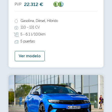
22.312 €
PVP
Gasolina, Diésel, Híbrido
110 -
131 CV
5 -
6.1 l/100km
5 puertas
Ver modelo