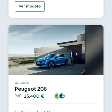
Ver modelo
URBANO
Peugeot 208
15.400 €
PVP