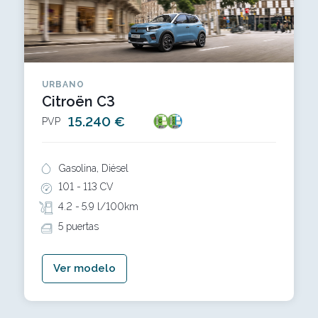
URBANO
Citroën C3
15.240 €
PVP
Gasolina, Diésel
101 -
113 CV
4.2 -
5.9 l/100km
5 puertas
Ver modelo