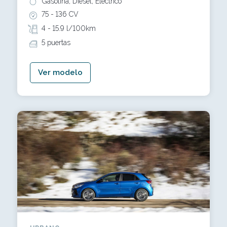
Gasolina, Diésel, Eléctrico
75 -
136 CV
4 -
15.9 l/100km
5 puertas
Ver modelo