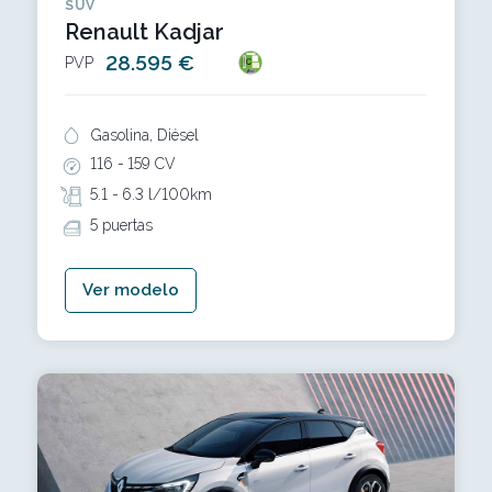
SUV
Renault Kadjar
28.595 €
PVP
Gasolina, Diésel
116 -
159 CV
5.1 -
6.3 l/100km
5 puertas
Ver modelo