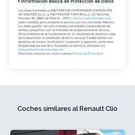
Información Básica de Protección de Datos
Los datos facilitados a RASTREATOR COMPARADOR CORREDURÍA
DE SEGUROS, S.L.U., y RASTREATOR TARIFAS S.L.U. (C/ Sánchez
Pacheco, 85, 28002 de Madrid – DPO
tusderechos@rastreator.com
)
serán tratados para prestarte el servicio que has solicitado. Además,
tus datos podrán ser comunicados a entidades colaboradoras de
ambas compañías, con la finalidad de proporcionarte el servicio.
Dicho tratamiento se fundamenta en la necesidad de llevarlo a cabo
para desarrollar la prestación de dicho servicio. Puedes ejercer tus
derechos de acceso, rectificación, supresión y oposición, entre otros,
dirigiéndote por escrito a Rastreator al domicilio señalado o a
datospersonales@rastreator.com
.
Para más información, visita nuestra
Política de Privacidad
.
Coches similares al Renault Clio