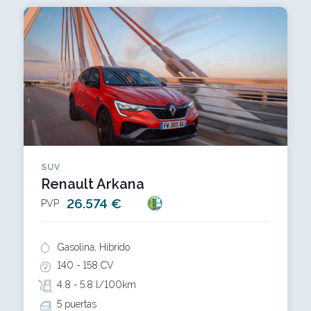
SUV
Renault Arkana
26.574 €
PVP
Gasolina, Híbrido
140 -
158 CV
4.8 -
5.8 l/100km
5 puertas