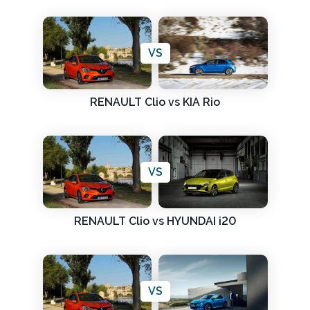
VS
RENAULT Clio vs KIA Rio
VS
RENAULT Clio vs HYUNDAI i20
VS