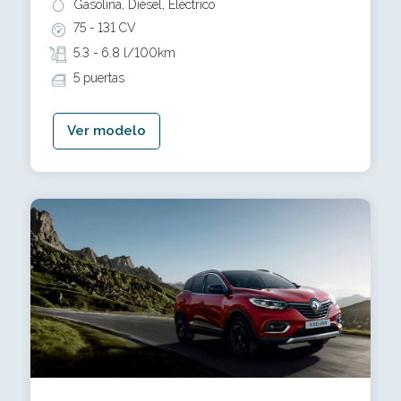
Gasolina, Diésel, Eléctrico
75 -
131 CV
5.3 -
6.8 l/100km
5 puertas
Ver modelo