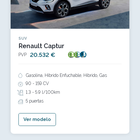
SUV
Renault Captur
20.532 €
PVP
Gasolina, Híbrido Enfuchable, Híbrido, Gas
90 -
159 CV
1.3 -
5.9 l/100km
5 puertas
Ver modelo