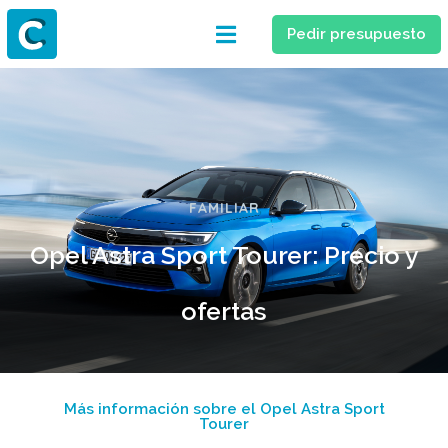
Pedir presupuesto
FAMILIAR
Opel Astra Sport Tourer: Precio y
ofertas
Más información sobre el Opel Astra Sport
Tourer