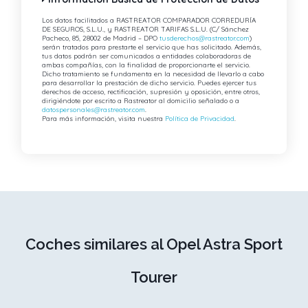
Los datos facilitados a RASTREATOR COMPARADOR CORREDURÍA
DE SEGUROS, S.L.U., y RASTREATOR TARIFAS S.L.U. (C/ Sánchez
Pacheco, 85, 28002 de Madrid – DPO
tusderechos@rastreator.com
)
serán tratados para prestarte el servicio que has solicitado. Además,
tus datos podrán ser comunicados a entidades colaboradoras de
ambas compañías, con la finalidad de proporcionarte el servicio.
Dicho tratamiento se fundamenta en la necesidad de llevarlo a cabo
para desarrollar la prestación de dicho servicio. Puedes ejercer tus
derechos de acceso, rectificación, supresión y oposición, entre otros,
dirigiéndote por escrito a Rastreator al domicilio señalado o a
datospersonales@rastreator.com
.
Para más información, visita nuestra
Política de Privacidad
.
Coches similares al Opel Astra Sport
Tourer