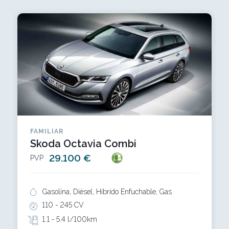
FAMILIAR
Skoda Octavia Combi
29.100 €
PVP
Gasolina, Diésel, Híbrido Enfuchable, Gas
110 -
245 CV
1.1 -
5.4 l/100km