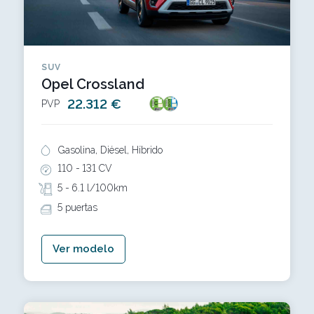
SUV
Opel Crossland
22.312 €
PVP
Gasolina, Diésel, Híbrido
110 -
131 CV
5 -
6.1 l/100km
5 puertas
Ver modelo