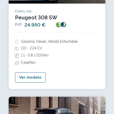
FAMILIAR
Peugeot 308 SW
24.950 €
PVP
Gasolina, Diésel, Híbrido Enfuchable
110 -
224 CV
1.1 -
5.8 l/100km
5 puertas
Ver modelo