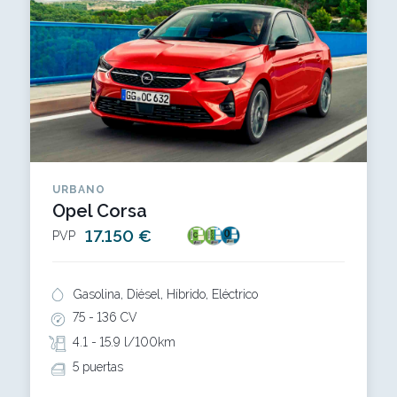
URBANO
Opel Corsa
17.150 €
PVP
Gasolina, Diésel, Híbrido, Eléctrico
75 -
136 CV
4.1 -
15.9 l/100km
5 puertas