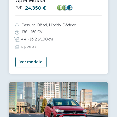
Opel Mokka
24.350 €
PVP
Gasolina, Diésel, Híbrido, Eléctrico
136 -
156 CV
4.4 -
16.2 l/100km
5 puertas
Ver modelo