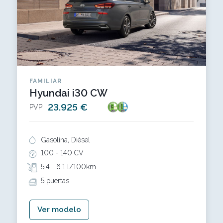
FAMILIAR
Hyundai i30 CW
23.925 €
PVP
Gasolina, Diésel
100 -
140 CV
5.4 -
6.1 l/100km
5 puertas
Ver modelo