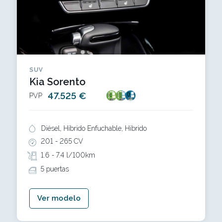
SUV
Kia Sorento
47.525 €
PVP
Diésel, Híbrido Enfuchable, Híbrido
201 -
265 CV
1.6 -
7.4 l/100km
5 puertas
Ver modelo