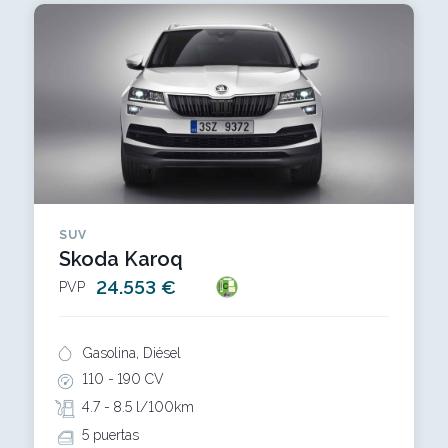
SUV
Skoda Karoq
24.553 €
PVP
Gasolina, Diésel
110 -
190 CV
4.7 -
8.5 l/100km
5 puertas