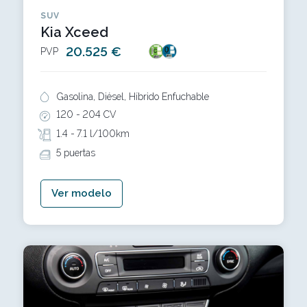
SUV
Kia Xceed
20.525 €
PVP
Gasolina, Diésel, Híbrido Enfuchable
120 -
204 CV
1.4 -
7.1 l/100km
5 puertas
Ver modelo