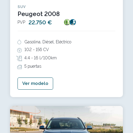
SUV
Peugeot 2008
22.750 €
PVP
Gasolina, Diésel, Eléctrico
102 -
156 CV
4.4 -
16 l/100km
5 puertas
Ver modelo