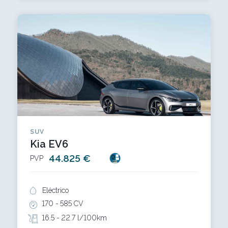
SUV
Kia EV6
44.825 €
PVP
Eléctrico
170 -
585 CV
16.5 -
22.7 l/100km