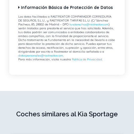
Información Básica de Protección de Datos
Los datos facilitados a RASTREATOR COMPARADOR CORREDURÍA
DE SEGUROS, S.L.U., y RASTREATOR TARIFAS S.L.U. (C/ Sánchez
Pacheco, 85, 28002 de Madrid – DPO
tusderechos@rastreator.com
)
serán tratados para prestarte el servicio que has solicitado. Además,
tus datos podrán ser comunicados a entidades colaboradoras de
ambas compañías, con la finalidad de proporcionarte el servicio.
Dicho tratamiento se fundamenta en la necesidad de llevarlo a cabo
para desarrollar la prestación de dicho servicio. Puedes ejercer tus
derechos de acceso, rectificación, supresión y oposición, entre otros,
dirigiéndote por escrito a Rastreator al domicilio señalado o a
datospersonales@rastreator.com
.
Para más información, visita nuestra
Política de Privacidad
.
Coches similares al Kia Sportage