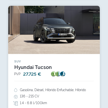
SUV
Hyundai Tucson
27.725 €
PVP
Gasolina, Diésel, Híbrido Enfuchable, Híbrido
136 -
215 CV
1.4 -
6.8 l/100km