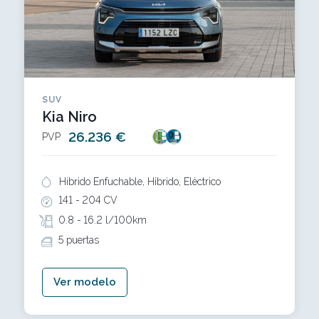
SUV
Kia Niro
26.236 €
PVP
Híbrido Enfuchable, Híbrido, Eléctrico
141 -
204 CV
0.8 -
16.2 l/100km
5 puertas
Ver modelo