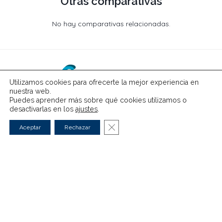
Otras comparativas
No hay comparativas relacionadas.
Utilizamos cookies para ofrecerte la mejor experiencia en
nuestra web.
Puedes aprender más sobre qué cookies utilizamos o
desactivarlas en los
ajustes
.
Cerrar el banner de cookies RG
Aceptar
Rechazar
Eléctricos
Híbridos
Guías
Comparativas
Noticias