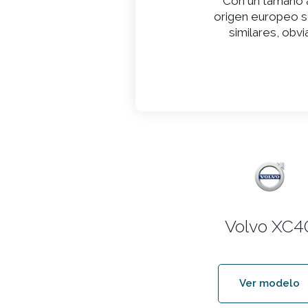
Con un tamaño a
origen europeo s
similares, obv
Volvo XC4
Ver modelo