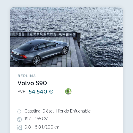
BERLINA
Volvo S90
54.540 €
PVP
Gasolina, Diésel, Híbrido Enfuchable
197 -
455 CV
0.8 -
6.8 l/100km