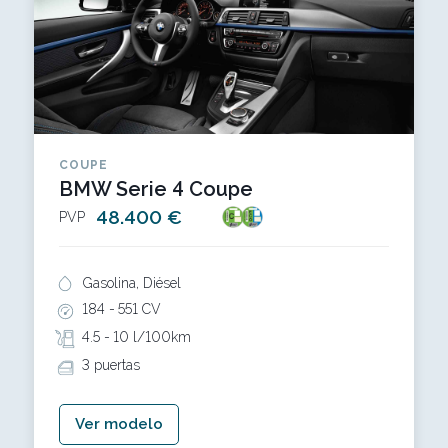
COUPE
BMW Serie 4 Coupe
48.400 €
PVP
Gasolina, Diésel
184 -
551 CV
4.5 -
10 l/100km
3 puertas
Ver modelo