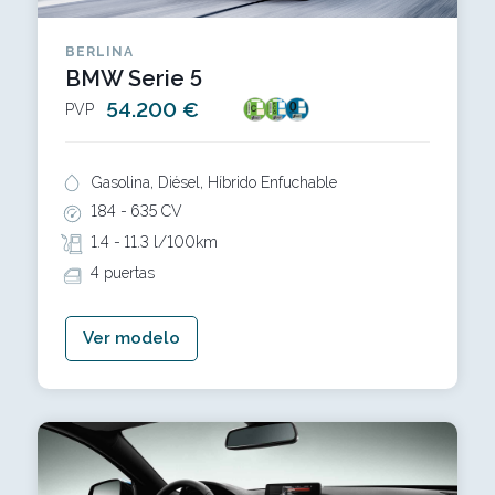
BERLINA
BMW Serie 5
54.200 €
PVP
Gasolina, Diésel, Híbrido Enfuchable
184 -
635 CV
1.4 -
11.3 l/100km
4 puertas
Ver modelo