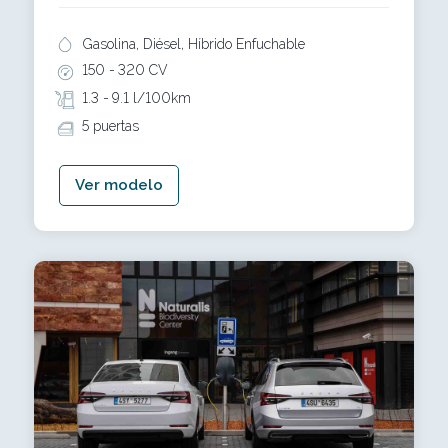
Gasolina, Diésel, Híbrido Enfuchable
150 -
320 CV
1.3 -
9.1 l/100km
5 puertas
Ver modelo