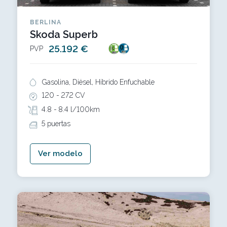
BERLINA
Skoda Superb
25.192 €
PVP
Gasolina, Diésel, Híbrido Enfuchable
120 -
272 CV
4.8 -
8.4 l/100km
5 puertas
Ver modelo