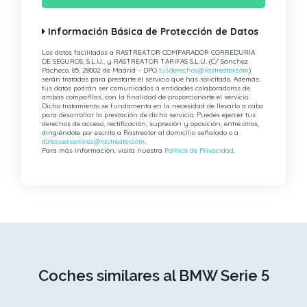
Información Básica de Protección de Datos
Los datos facilitados a RASTREATOR COMPARADOR CORREDURÍA
DE SEGUROS, S.L.U., y RASTREATOR TARIFAS S.L.U. (C/ Sánchez
Pacheco, 85, 28002 de Madrid – DPO
tusderechos@rastreator.com
)
serán tratados para prestarte el servicio que has solicitado. Además,
tus datos podrán ser comunicados a entidades colaboradoras de
ambas compañías, con la finalidad de proporcionarte el servicio.
Dicho tratamiento se fundamenta en la necesidad de llevarlo a cabo
para desarrollar la prestación de dicho servicio. Puedes ejercer tus
derechos de acceso, rectificación, supresión y oposición, entre otros,
dirigiéndote por escrito a Rastreator al domicilio señalado o a
datospersonales@rastreator.com
.
Para más información, visita nuestra
Política de Privacidad
.
Coches similares al BMW Serie 5