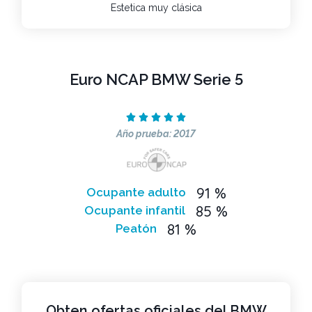
Estetica muy clásica
Euro NCAP BMW Serie 5





Año prueba: 2017
91 %
Ocupante adulto
85 %
Ocupante infantil
81 %
Peatón
Obten ofertas oficiales del BMW