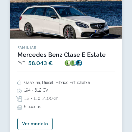
FAMILIAR
Mercedes Benz Clase E Estate
58.043 €
PVP
Gasolina, Diésel, Híbrido Enfuchable
194 -
612 CV
1.2 -
11.6 l/100km
5 puertas
Ver modelo