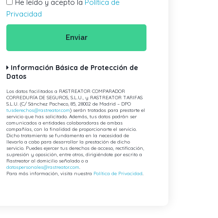
He leído y acepto la
Política de
Privacidad
Enviar
Información Básica de Protección de
Datos
Los datos facilitados a RASTREATOR COMPARADOR
CORREDURÍA DE SEGUROS, S.L.U., y RASTREATOR TARIFAS
S.L.U. (C/ Sánchez Pacheco, 85, 28002 de Madrid – DPO
tusderechos@rastreator.com
) serán tratados para prestarte el
servicio que has solicitado. Además, tus datos podrán ser
comunicados a entidades colaboradoras de ambas
compañías, con la finalidad de proporcionarte el servicio.
Dicho tratamiento se fundamenta en la necesidad de
llevarlo a cabo para desarrollar la prestación de dicho
servicio. Puedes ejercer tus derechos de acceso, rectificación,
supresión y oposición, entre otros, dirigiéndote por escrito a
Rastreator al domicilio señalado o a
datospersonales@rastreator.com
.
Para más información, visita nuestra
Política de Privacidad
.