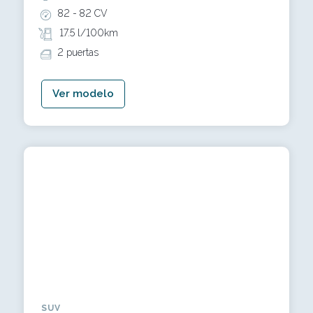
82 -
82 CV
17.5 l/100km
2 puertas
Ver modelo
SUV