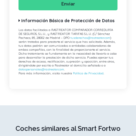
Enviar
Información Básica de Protección de Datos
Los datos facilitados a RASTREATOR COMPARADOR CORREDURÍA
DE SEGUROS, S.L.U., y RASTREATOR TARIFAS S.L.U. (C/ Sánchez
Pacheco, 85, 28002 de Madrid – DPO
tusderechos@rastreator.com
)
serán tratados para prestarte el servicio que has solicitado. Además,
tus datos podrán ser comunicados a entidades colaboradoras de
ambas compañías, con la finalidad de proporcionarte el servicio.
Dicho tratamiento se fundamenta en la necesidad de llevarlo a cabo
para desarrollar la prestación de dicho servicio. Puedes ejercer tus
derechos de acceso, rectificación, supresión y oposición, entre otros,
dirigiéndote por escrito a Rastreator al domicilio señalado o a
datospersonales@rastreator.com
.
Para más información, visita nuestra
Política de Privacidad
.
Coches similares al Smart Fortwo