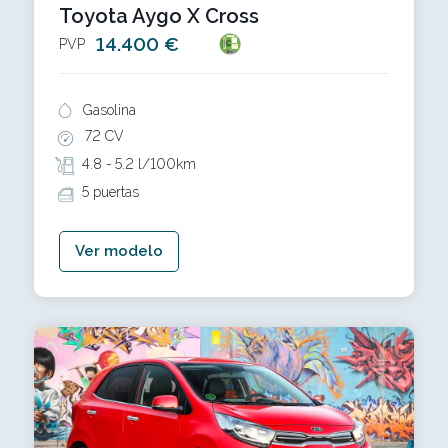
Toyota Aygo X Cross
14.400 €
PVP
Gasolina
72 CV
4.8 -
5.2 l/100km
5 puertas
Ver modelo