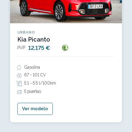
URBANO
Kia Picanto
12.175 €
PVP
Gasolina
67 -
101 CV
5.1 -
5.5 l/100km
5 puertas
Ver modelo