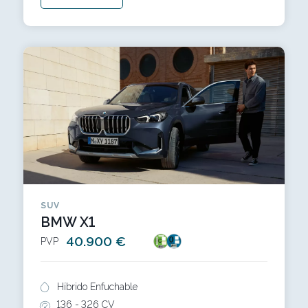
SUV
BMW X1
40.900 €
PVP
Híbrido Enfuchable
136 -
326 CV