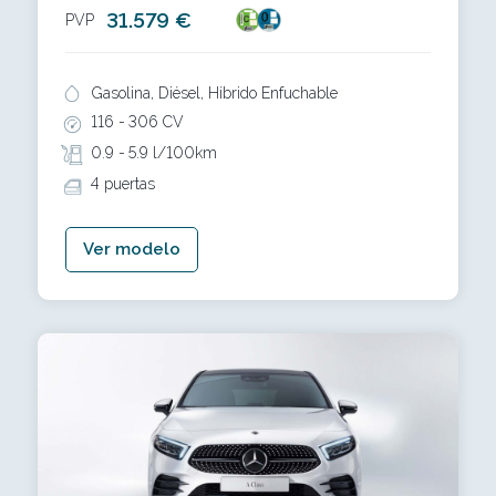
31.579 €
PVP
Gasolina, Diésel, Híbrido Enfuchable
116 -
306 CV
0.9 -
5.9 l/100km
4 puertas
Ver modelo