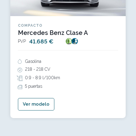
COMPACTO
Mercedes Benz Clase A
41.685 €
PVP
Gasolina
218 -
218 CV
0.9 -
8.9 l/100km
5 puertas
Ver modelo