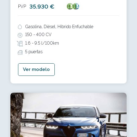
35.930 €
PVP
Gasolina, Diésel, Híbrido Enfuchable
150 -
400 CV
1.6 -
9.5 l/100km
5 puertas
Ver modelo