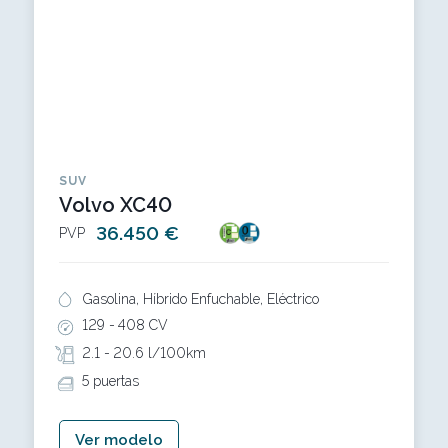
SUV
Volvo XC40
36.450 €
PVP
Gasolina, Híbrido Enfuchable, Eléctrico
129 -
408 CV
2.1 -
20.6 l/100km
5 puertas
Ver modelo