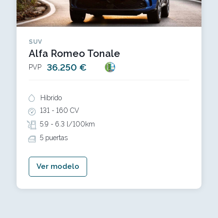
SUV
Alfa Romeo Tonale
36.250 €
PVP
Híbrido
131 -
160 CV
5.9 -
6.3 l/100km
5 puertas
Ver modelo