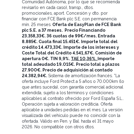
Comunidad Autónoma, por lo que se recomienda
revisarlo en cada caso), transp., dtos.
promocionales, aport. Concesión y dto. por
financiar con FCE Bank plc S.E. con permanencia
mín. 25 meses.
Oferta de EasyPlan de FCE Bank
plc S.E. a 37 meses. Precio Financiando
23.358,33€. 36 cuotas de 99€/mes. Entrada
8.885€. Cuota final 15.451€. Importe total del
crédito 14.473,33€. Importe de los intereses y
Coste Total del Crédito 4.541,67€. Comisión de
apertura 0€. TIN 9,9%.
TAE 10,36%.
Importe
total adeudado 19.015€. Precio total a plazos
27.900€. Precio de adquisición al contado
24.382,94€.
Sistema de amortización francés. *La
oferta incluye Ford Protect a 5 años o 70.000km (lo
que antes suceda), con garantía comercial adicional
extendida, sujeto a los términos y condiciones
aplicables al contrato ofrecido por Ford España S.L..
Operación sujeta a valoración crediticia. Oferta
aplicable a unidades pedidas en el mes. La versión
visualizada del vehículo puede no coincidir con la
ofertada. Válido en Pen. y Bal. hasta el 31 mayo
2026. No compatible con otros dtos.