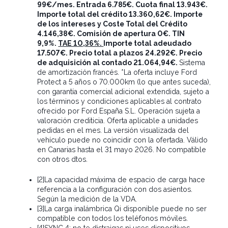
99€/mes. Entrada 6.785€. Cuota final 13.943€.
Importe total del crédito 13.360,62€. Importe
de los intereses y Coste Total del Crédito
4.146,38€. Comisión de apertura 0€. TIN
9,9%.
TAE 10,36%.
Importe total adeudado
17.507€. Precio total a plazos 24.292€. Precio
de adquisición al contado 21.064,94€.
Sistema
de amortización francés. *La oferta incluye Ford
Protect a 5 años o 70.000km (lo que antes suceda),
con garantía comercial adicional extendida, sujeto a
los términos y condiciones aplicables al contrato
ofrecido por Ford España S.L. Operación sujeta a
valoración crediticia. Oferta aplicable a unidades
pedidas en el mes. La versión visualizada del
vehículo puede no coincidir con la ofertada. Válido
en Canarias hasta el 31 mayo 2026. No compatible
con otros dtos.
[2]La capacidad máxima de espacio de carga hace
referencia a la configuración con dos asientos.
Según la medición de la VDA.
[3]La carga inalámbrica Qi disponible puede no ser
compatible con todos los teléfonos móviles.