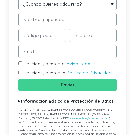
He leído y acepto el
Aviso Legal
He leído y acepto la
Política de Privacidad
Enviar
Información Básica de Protección de Datos
Los datos facilitados a RASTREATOR COMPARADOR CORREDURÍA
DE SEGUROS, S.L.U., y RASTREATOR TARIFAS S.L.U. (C/ Sánchez
Pacheco, 85, 28002 de Madrid – DPO
tusderechos@rastreator.com
)
serán tratados para prestarte el servicio que has solicitado. Además,
tus datos podrán ser comunicados a entidades colaboradoras de
ambas compañías, con la finalidad de proporcionarte el servicio.
Dicho tratamiento se fundamenta en la necesidad de llevarlo a cabo