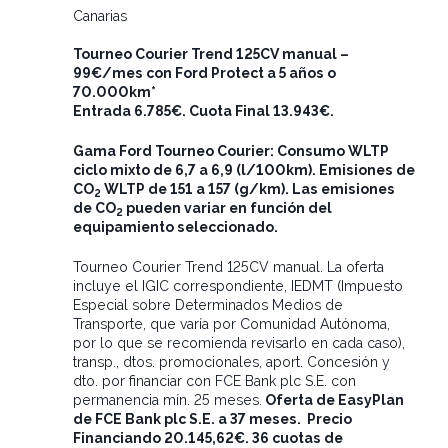
Canarias
Tourneo Courier Trend 125CV manual –
99€/mes con Ford Protect a 5 años o
70.000km*
Entrada 6.785€. Cuota Final 13.943€.
Gama Ford Tourneo Courier: Consumo WLTP
ciclo mixto de 6,7 a 6,9 (l/100km). Emisiones de
CO
WLTP de 151 a 157 (g/km). Las emisiones
2
de CO
pueden variar en función del
2
equipamiento seleccionado.
Tourneo Courier Trend 125CV manual. La oferta
incluye el IGIC correspondiente, IEDMT (Impuesto
Especial sobre Determinados Medios de
Transporte, que varía por Comunidad Autónoma,
por lo que se recomienda revisarlo en cada caso),
transp., dtos. promocionales, aport. Concesión y
dto. por financiar con FCE Bank plc S.E. con
permanencia mín. 25 meses.
Oferta de EasyPlan
de FCE Bank plc S.E. a 37 meses. Precio
Financiando 20.145,62€. 36 cuotas de