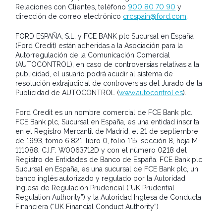
Relaciones con Clientes, teléfono
900 80 70 90
y
dirección de correo electrónico
crcspain@ford.com
.
FORD ESPAÑA, S.L. y FCE BANK plc Sucursal en España
(Ford Credit) están adheridas a la Asociación para la
Autorregulación de la Comunicación Comercial
(AUTOCONTROL), en caso de controversias relativas a la
publicidad, el usuario podrá acudir al sistema de
resolución extrajudicial de controversias del Jurado de la
Publicidad de AUTOCONTROL (
www.autocontrol.es
).
Ford Credit es un nombre comercial de FCE Bank plc.
FCE Bank plc, Sucursal en España, es una entidad inscrita
en el Registro Mercantil de Madrid, el 21 de septiembre
de 1993, tomo 6.821, libro 0, folio 115, sección 8, hoja M-
111088. C.I.F: W0063712D y con el número 0218 del
Registro de Entidades de Banco de España. FCE Bank plc
Sucursal en España, es una sucursal de FCE Bank plc, un
banco inglés autorizado y regulado por la Autoridad
Inglesa de Regulación Prudencial (“UK Prudential
Regulation Authority”) y la Autoridad Inglesa de Conducta
Financiera (“UK Financial Conduct Authority”)