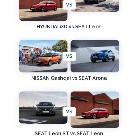
VS
HYUNDAI i30 vs SEAT León
VS
NISSAN Qashqai vs SEAT Arona
VS
SEAT León ST vs SEAT León