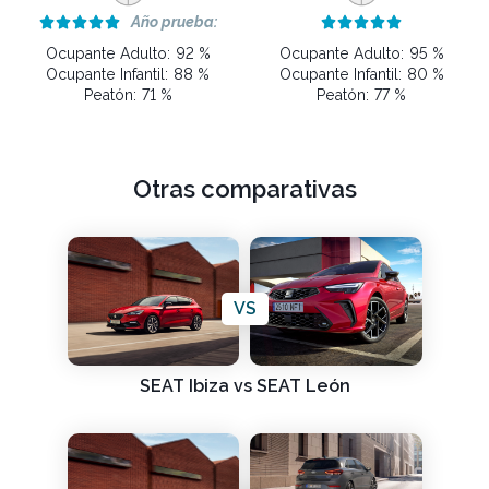
Año prueba:










Ocupante Adulto:
92 %
Ocupante Adulto:
95 %
Ocupante Infantil:
88 %
Ocupante Infantil:
80 %
Peatón:
71 %
Peatón:
77 %
Otras comparativas
VS
SEAT Ibiza vs SEAT León