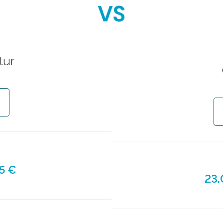
VS
tur
5 €
23.