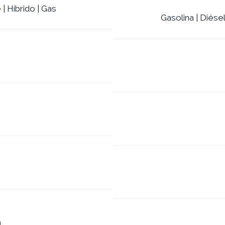
| Híbrido | Gas
Gasolina | Diésel
m