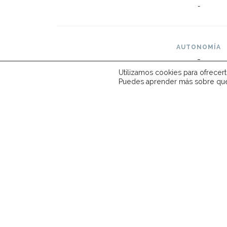
-
AUTONOMÍA
-
Utilizamos cookies para ofrecer
Puedes aprender más sobre qué 
OPINIONES
Puntuación: 9.1
Lo mejor
: Diseño, asientos tra
A mejorar
: Sin tracción tot




