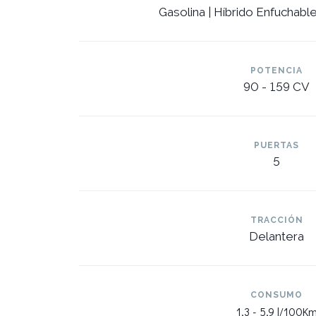
Gasolina | Híbrido Enfuchable 
POTENCIA
90 -
159 CV
PUERTAS
5
TRACCIÓN
Delantera
CONSUMO
1,3 -
5,9 l/100K