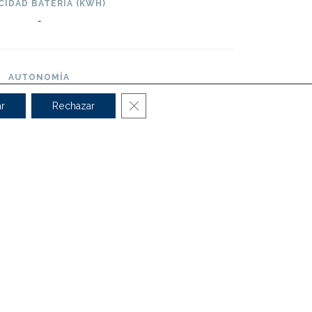
CIDAD BATERÍA (KWH)
-
AUTONOMÍA
-
Cerrar el banner de cookies RGPD
r
Rechazar
OPINIONES
Puntuación: 9.1
 motores, equipamiento de serie
Calidad de algunos plásticos




