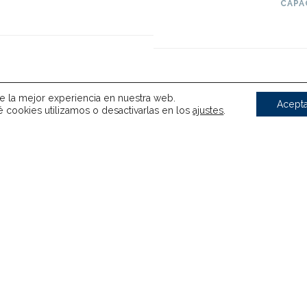
CAPA
te la mejor experiencia en nuestra web.
Acepta
cookies utilizamos o desactivarlas en los
ajustes
.
seros deslizantes
Lo mejor
: Gama de
al disponible
A mejorar
: 