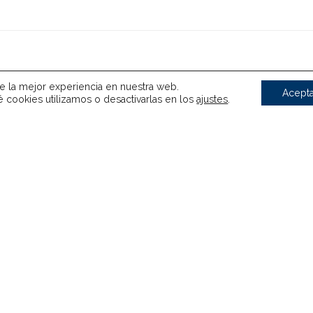
te la mejor experiencia en nuestra web.
Acepta
cookies utilizamos o desactivarlas en los
ajustes
.
8
 calidad de construcción
Lo mejor
: Diseño, amplitu
isponible tracción delantera
A mejorar
: Equipamiento ca
86 %
Ocu