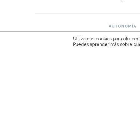
-
AUTONOMÍA
-
Utilizamos cookies para ofrecer
Puedes aprender más sobre qué 
OPINIONES
Puntuación: 8.
Lo mejor
: Diseño interior y exterior,
A mejorar
: Precio de las opciones, solo d





Ocupante Adulto: