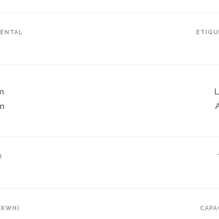
IENTAL
ETIQU
m
L
m
R
(KWH)
CAPA