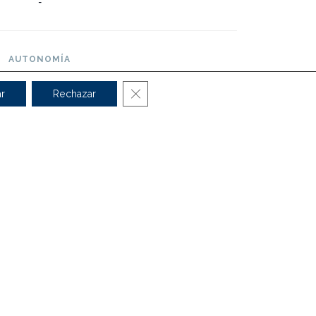
-
AUTONOMÍA
-
Cerrar el banner de cookies RGPD
r
Rechazar
OPINIONES
Puntuación: 10
d, maletero, posibilidad de tracción total
si cerrado, precios respecto a la anterior
generación





pante Adulto:
86 %