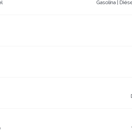
el
Gasolina | Diése
m