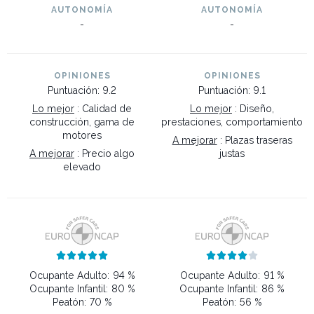
AUTONOMÍA
AUTONOMÍA
-
-
OPINIONES
OPINIONES
Puntuación: 9.2
Puntuación: 9.1
Lo mejor
: Calidad de
Lo mejor
: Diseño,
construcción, gama de
prestaciones, comportamiento
motores
A mejorar
: Plazas traseras
A mejorar
: Precio algo
justas
elevado










Ocupante Adulto:
94 %
Ocupante Adulto:
91 %
Ocupante Infantil:
80 %
Ocupante Infantil:
86 %
Peatón:
70 %
Peatón:
56 %