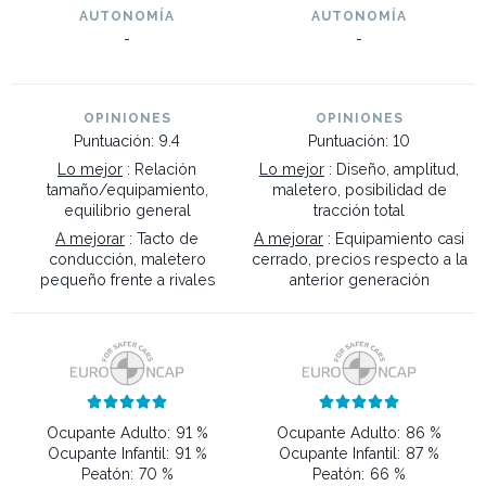
AUTONOMÍA
AUTONOMÍA
-
-
OPINIONES
OPINIONES
Puntuación: 9.4
Puntuación: 10
Lo mejor
: Relación
Lo mejor
: Diseño, amplitud,
tamaño/equipamiento,
maletero, posibilidad de
equilibrio general
tracción total
A mejorar
: Tacto de
A mejorar
: Equipamiento casi
conducción, maletero
cerrado, precios respecto a la
pequeño frente a rivales
anterior generación










Ocupante Adulto:
91 %
Ocupante Adulto:
86 %
Ocupante Infantil:
91 %
Ocupante Infantil:
87 %
Peatón:
70 %
Peatón:
66 %