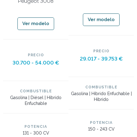
Peugeot 3008
Ver modelo
Ver modelo
PRECIO
PRECIO
29.017 -
39.753 €
30.700 -
54.000 €
COMBUSTIBLE
COMBUSTIBLE
Gasolina | Híbrido Enfuchable |
Gasolina | Diésel | Híbrido
Híbrido
Enfuchable
POTENCIA
POTENCIA
150 -
243 CV
131 -
300 CV