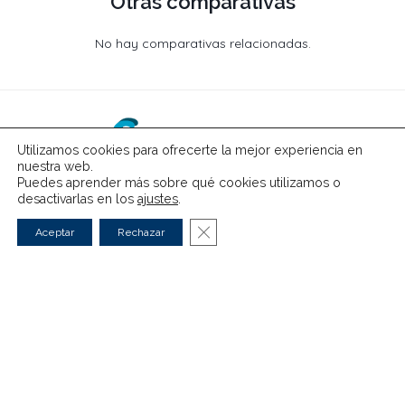
Otras comparativas
No hay comparativas relacionadas.
Utilizamos cookies para ofrecerte la mejor experiencia en
nuestra web.
Puedes aprender más sobre qué cookies utilizamos o
desactivarlas en los
ajustes
.
Cerrar el banner de cookies RG
Aceptar
Rechazar
Eléctricos
Híbridos
Guías
Comparativas
Noticias