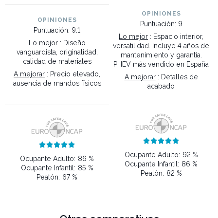
OPINIONES
OPINIONES
Puntuación: 9
Puntuación: 9.1
Lo mejor
: Espacio interior,
Lo mejor
: Diseño
versatilidad. Incluye 4 años de
vanguardista, originalidad,
mantenimiento y garantía.
calidad de materiales
PHEV más vendido en España
A mejorar
: Precio elevado,
A mejorar
: Detalles de
ausencia de mandos físicos
acabado










Ocupante Adulto:
92 %
Ocupante Adulto:
86 %
Ocupante Infantil:
86 %
Ocupante Infantil:
85 %
Peatón:
82 %
Peatón:
67 %