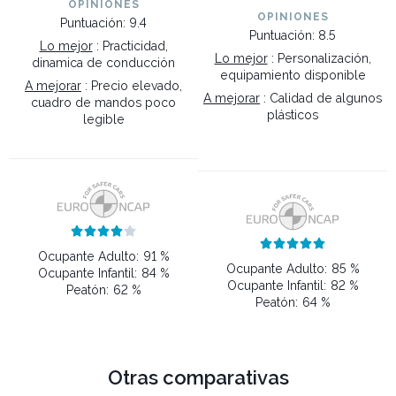
OPINIONES
OPINIONES
Puntuación: 9.4
Puntuación: 8.5
Lo mejor
: Practicidad,
Lo mejor
: Personalización,
dinamica de conducción
equipamiento disponible
A mejorar
: Precio elevado,
A mejorar
: Calidad de algunos
cuadro de mandos poco
plásticos
legible










Ocupante Adulto:
91 %
Ocupante Adulto:
85 %
Ocupante Infantil:
84 %
Ocupante Infantil:
82 %
Peatón:
62 %
Peatón:
64 %
Otras comparativas