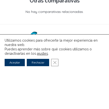
Otras comparativas
No hay comparativas relacionadas.
Utilizamos cookies para ofrecerte la mejor experiencia en
nuestra web.
Puedes aprender más sobre qué cookies utilizamos o
desactivarlas en los
ajustes
.
Cerrar el banner de cookies RG
Aceptar
Rechazar
Eléctricos
Híbridos
Guías
Comparativas
Noticias