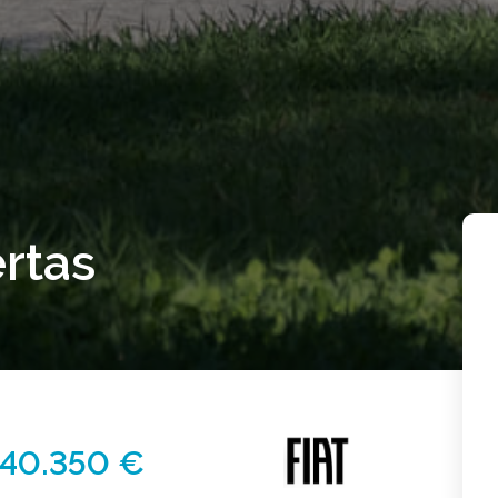
ertas
40.350 €